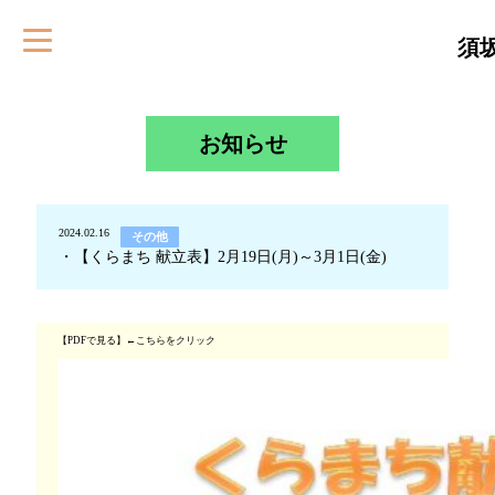
須
お知らせ
2024.02.16
その他
・【くらまち 献立表】2月19日(月)～3月1日(金)
【PDFで見る】←こちらをクリック