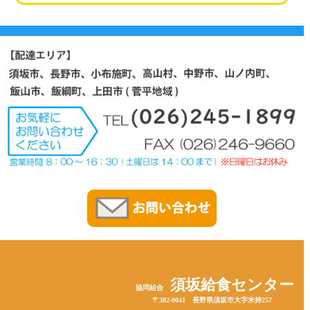
須坂給食センター
協同組合
〒382-0041 長野県須坂市大字米持257